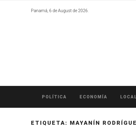
Skip
to
Panamá, 6 de August de 2026.
content
POLÍTICA
ECONOMÍA
LOCA
ETIQUETA:
MAYANÍN RODRÍGU