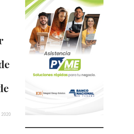
r
 de
de
, 2020