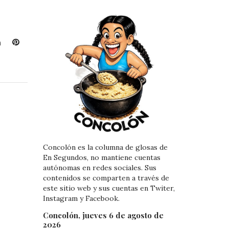
L
P
i
i
n
n
k
t
e
e
d
r
I
e
n
s
t
Concolón es la columna de glosas de
En Segundos, no mantiene cuentas
autónomas en redes sociales. Sus
contenidos se comparten a través de
este sitio web y sus cuentas en Twiter,
Instagram y Facebook.
Concolón, jueves 6 de agosto de
2026