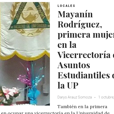
LOCALES
Mayanín
Rodríguez,
primera muje
en la
Vicerrectoría
Asuntos
Estudiantiles 
la UP
Darys Arauz Somoza
1 octubre
También en la primera
 en ocupar una vicerrectoría en la Universidad de