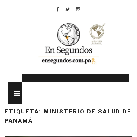
Skip
to
Facebook
Twitter
Instagram
content
MENU
ETIQUETA:
MINISTERIO DE SALUD DE
PANAMÁ