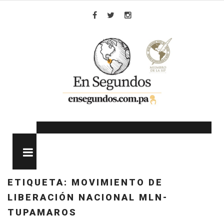
Skip
to
Facebook
Twitter
Instagram
content
MENU
ETIQUETA:
MOVIMIENTO DE
LIBERACIÓN NACIONAL MLN-
TUPAMAROS