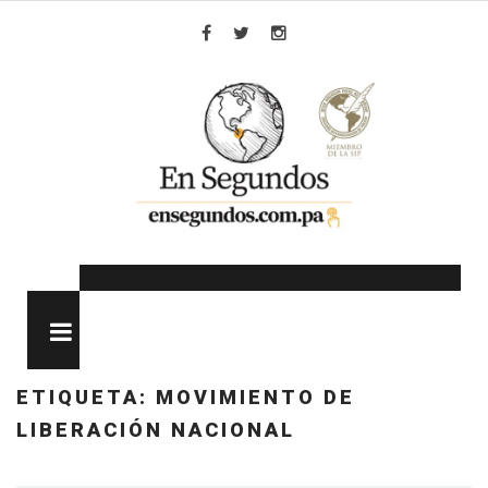
Skip
to
Facebook
Twitter
Instagram
content
MENU
ETIQUETA:
MOVIMIENTO DE
LIBERACIÓN NACIONAL