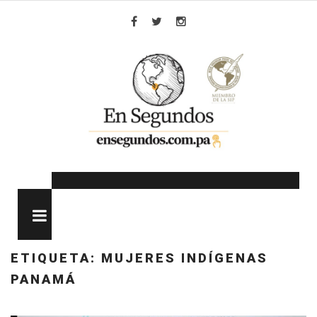
Skip
to
Facebook
Twitter
Instagram
content
MENU
ETIQUETA:
MUJERES INDÍGENAS
PANAMÁ