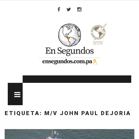
Skip
to
Facebook
Twitter
Instagram
content
MENU
ETIQUETA:
M/V JOHN PAUL DEJORIA