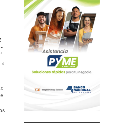
e
U
4
de
de
os