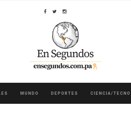
Facebook
Twitter
Instagram
LES
MUNDO
DEPORTES
CIENCIA/TECNO