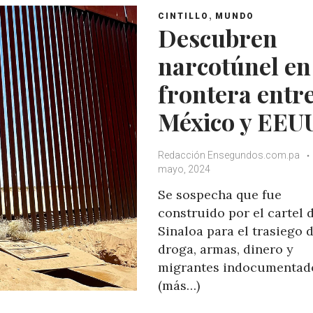
,
CINTILLO
MUNDO
Descubren
narcotúnel en
frontera entr
México y EEU
Redacción Ensegundos.com.pa
mayo, 2024
Se sospecha que fue
construido por el cartel 
Sinaloa para el trasiego 
droga, armas, dinero y
migrantes indocumentad
(más…)