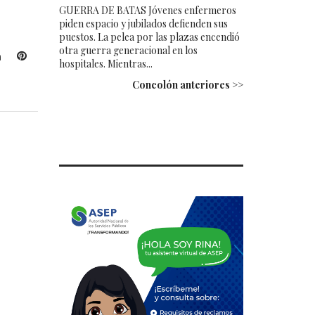
GUERRA DE BATAS Jóvenes enfermeros
piden espacio y jubilados defienden sus
puestos. La pelea por las plazas encendió
otra guerra generacional en los
L
P
hospitales. Mientras...
i
i
Concolón anteriores >>
n
n
k
t
e
e
d
r
I
e
n
s
t