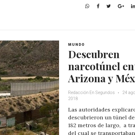
W
F
T
G
h
a
w
o
a
c
i
o
t
e
t
g
s
b
t
l
A
o
e
e
MUNDO
p
o
r
+
Descubren
p
k
narcotúnel en
Arizona y Méx
Redacción En Segundos
24 ago
2018
Las autoridades explicar
descubrieron un túnel de
182 metros de largo, a tr
del cual se transportaban