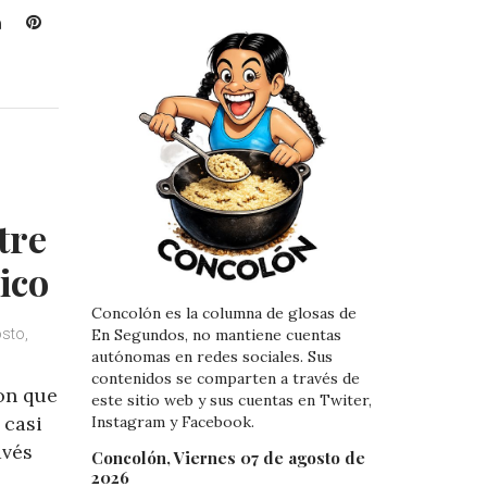
L
P
i
i
n
n
k
t
e
e
d
r
I
e
n
s
t
tre
ico
Concolón es la columna de glosas de
sto,
En Segundos, no mantiene cuentas
autónomas en redes sociales. Sus
contenidos se comparten a través de
on que
este sitio web y sus cuentas en Twiter,
 casi
Instagram y Facebook.
avés
Concolón, Viernes 07 de agosto de
2026