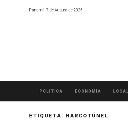
Skip
to
Panamá, 7 de August de 2026.
content
POLÍTICA
ECONOMÍA
LOCA
ETIQUETA:
NARCOTÚNEL