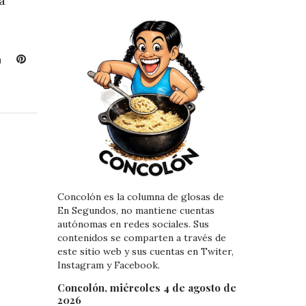
a
L
P
i
i
n
n
k
t
e
e
d
r
I
e
n
s
t
Concolón es la columna de glosas de
En Segundos, no mantiene cuentas
autónomas en redes sociales. Sus
contenidos se comparten a través de
este sitio web y sus cuentas en Twiter,
Instagram y Facebook.
Concolón, miércoles 4 de agosto de
2026