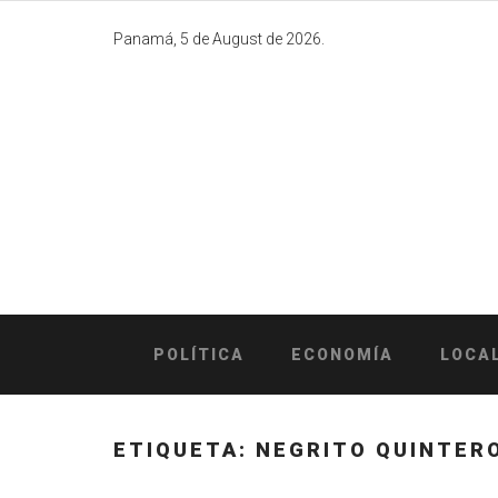
Skip
to
Panamá, 5 de August de 2026.
content
POLÍTICA
ECONOMÍA
LOCA
ETIQUETA:
NEGRITO QUINTER