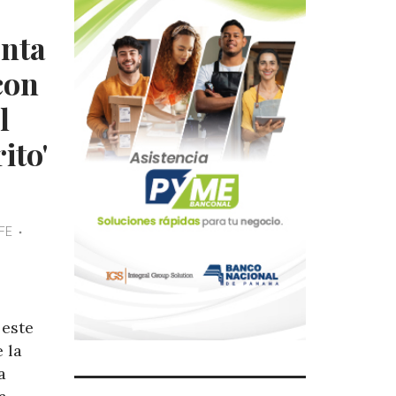
nta
con
l
ito'
FE
 este
 la
a