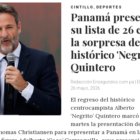
,
CINTILLO
DEPORTES
Panamá prese
su lista de 26 
la sorpresa de
histórico 'Negr
Quintero
Redacción Ensegundos.com.pa | E
26 mayo, 2026
El regreso del histórico
centrocampista Alberto
‘Negrito’ Quintero marcó
martes la presentación de
homas Christiansen para representar a Panamá en l