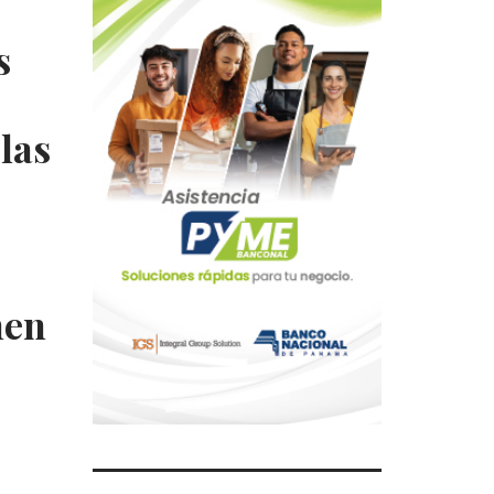
s
las
men