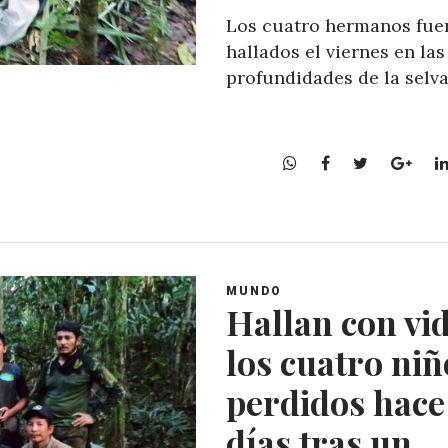
Los cuatro hermanos fue
hallados el viernes en las
profundidades de la selva
W
F
T
G
h
a
w
o
a
c
i
o
t
e
t
g
s
b
t
l
A
o
e
e
MUNDO
p
o
r
+
Hallan con vid
p
k
los cuatro niñ
perdidos hace
días tras un