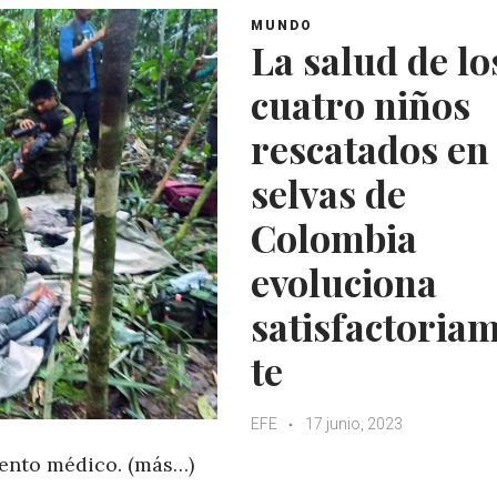
MUNDO
La salud de lo
cuatro niños
rescatados en 
selvas de
Colombia
evoluciona
satisfactoria
te
EFE
17 junio, 2023
ento médico. (más…)