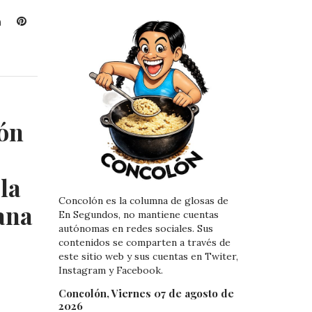
L
P
i
i
n
n
k
t
e
e
d
r
I
e
ón
n
s
t
la
Concolón es la columna de glosas de
ana
En Segundos, no mantiene cuentas
autónomas en redes sociales. Sus
contenidos se comparten a través de
este sitio web y sus cuentas en Twiter,
Instagram y Facebook.
Concolón, Viernes 07 de agosto de
2026