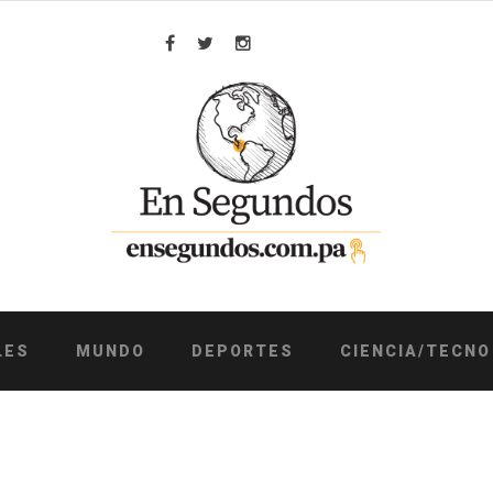
Facebook
Twitter
Instagram
LES
MUNDO
DEPORTES
CIENCIA/TECNO