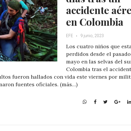
accidente aér
en Colombia
EFE
9 junio, 2023
Los cuatro niños que est
perdidos desde el pasado
mayo en las selvas del su
Colombia tras el accident
ultos fueron hallados con vida este viernes por mili
aron fuentes oficiales. (más…)
W
F
T
G
h
a
w
o
a
c
i
o
t
e
t
g
s
b
t
l