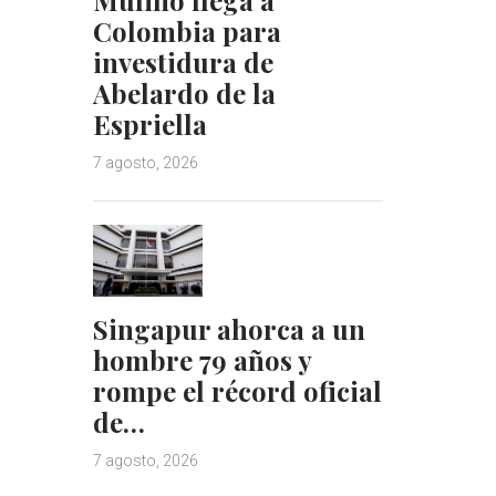
d
r
Colombia para
I
e
investidura de
n
s
Abelardo de la
t
Espriella
7 agosto, 2026
Singapur ahorca a un
hombre 79 años y
rompe el récord oficial
de…
7 agosto, 2026