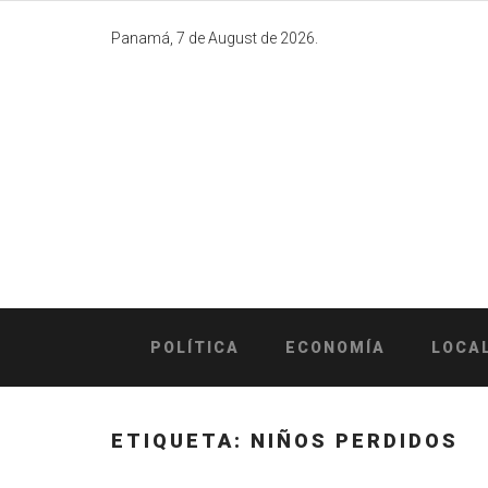
Skip
to
Panamá, 7 de August de 2026.
content
POLÍTICA
ECONOMÍA
LOCA
ETIQUETA:
NIÑOS PERDIDOS