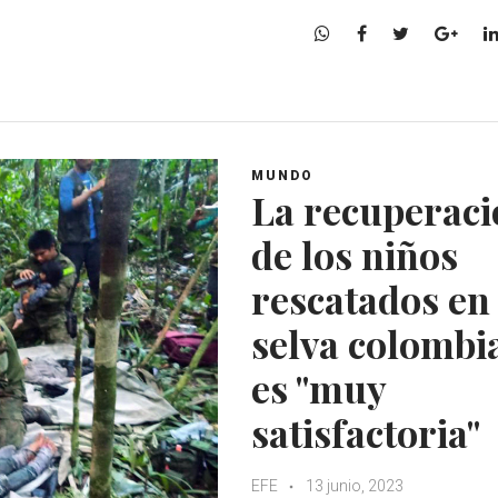
W
F
T
G
h
a
w
o
a
c
i
o
t
e
t
g
s
b
t
l
A
o
e
e
MUNDO
p
o
r
+
La recuperaci
p
k
de los niños
rescatados en 
selva colombi
es "muy
satisfactoria"
EFE
13 junio, 2023