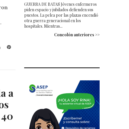
GUERRA DE BATAS Jóvenes enfermeros
ron
piden espacio y jubilados defienden sus
puestos. La pelea por las plazas encendió
otra guerra generacional en los
.
hospitales. Mientras...
Concolón anteriores >>
L
P
i
i
n
n
k
t
e
e
d
r
I
e
a a
n
s
t
os
 40