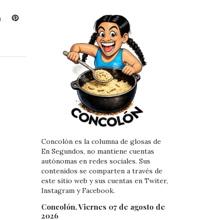
L
P
i
i
n
n
k
t
e
e
d
r
I
e
n
s
t
Concolón es la columna de glosas de
En Segundos, no mantiene cuentas
autónomas en redes sociales. Sus
contenidos se comparten a través de
este sitio web y sus cuentas en Twiter,
Instagram y Facebook.
Concolón, Viernes 07 de agosto de
2026