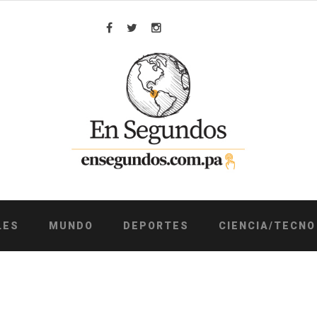
Facebook
Twitter
Instagram
LES
MUNDO
DEPORTES
CIENCIA/TECNO