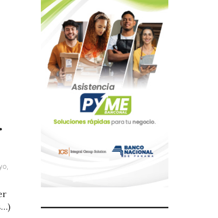
.
yo,
er
s…)