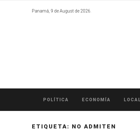
Skip
to
Panamá, 9 de August de 2026.
content
POLÍTICA
ECONOMÍA
LOCA
ETIQUETA:
NO ADMITEN