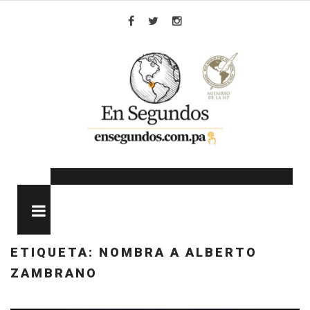
Skip
to
Facebook
Twitter
Instagram
content
MENU
ETIQUETA:
NOMBRA A ALBERTO
ZAMBRANO