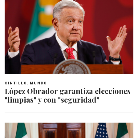
,
CINTILLO
MUNDO
López Obrador garantiza elecciones
"limpias" y con "seguridad"