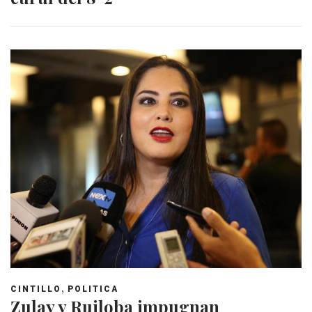
,
CINTILLO
POLITICA
Zulay y Ruiloba impugnan