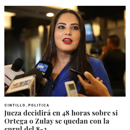
,
CINTILLO
POLITICA
Jueza decidirá en 48 horas sobre si
Ortega o Zulay se quedan con la
curul del 8-2