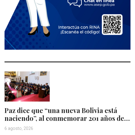
Paz dice que “una nueva Bolivia está
naciendo”, al conmemorar 201 años de…
6 agosto, 2026