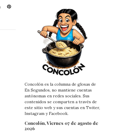
L
P
i
i
n
n
k
t
e
e
d
r
I
e
n
s
t
Concolón es la columna de glosas de
En Segundos, no mantiene cuentas
autónomas en redes sociales. Sus
contenidos se comparten a través de
este sitio web y sus cuentas en Twiter,
Instagram y Facebook.
Concolón, Viernes 07 de agosto de
2026