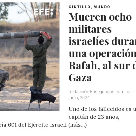
,
CINTILLO
MUNDO
Mueren ocho
militares
israelíes dura
una operación
Rafah, al sur 
Gaza
Redacción Ensegundos.com.pa
junio, 2024
Uno de los fallecidos es 
capitán de 23 años,
a 601 del Ejército israelí (más…)