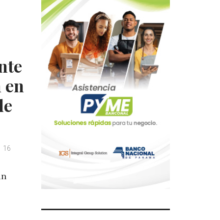
nte
 en
de
16
un