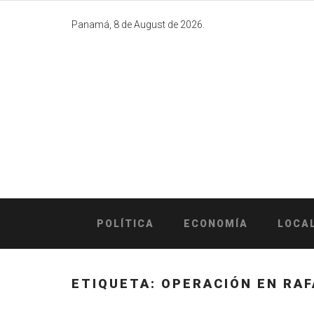
Skip
to
Panamá, 8 de August de 2026.
content
POLÍTICA
ECONOMÍA
LOCA
ETIQUETA:
OPERACIÓN EN RA