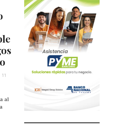
o
ble
gos
co
11
a al
la