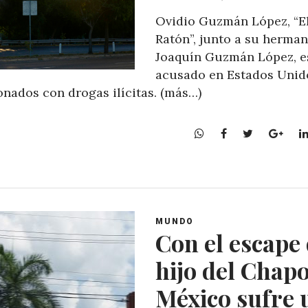
Ovidio Guzmán López, “E
Ratón”, junto a su herma
Joaquín Guzmán López, e
acusado en Estados Unid
onados con drogas ilícitas. (más…)
W
F
T
G
h
a
w
o
a
c
i
o
t
e
t
g
s
b
t
l
A
o
e
e
MUNDO
p
o
r
+
Con el escape 
p
k
hijo del Chapo
México sufre 