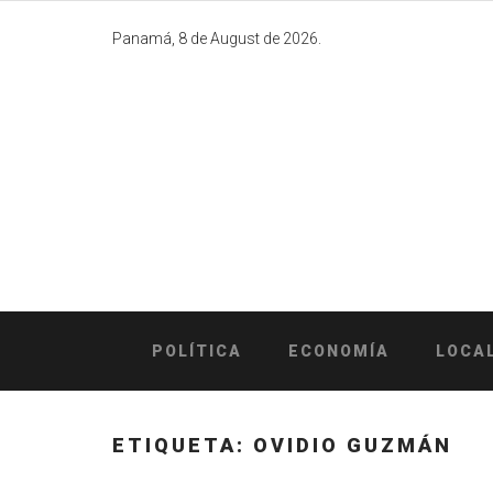
Skip
to
Panamá, 8 de August de 2026.
content
POLÍTICA
ECONOMÍA
LOCA
ETIQUETA:
OVIDIO GUZMÁN