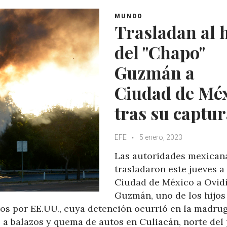
A
o
e
e
MUNDO
p
o
r
+
Trasladan al h
p
k
del "Chapo"
Guzmán a
Ciudad de Mé
tras su captu
EFE
5 enero, 2023
Las autoridades mexican
trasladaron este jueves a
Ciudad de México a Ovid
Guzmán, uno de los hijos
s por EE.UU., cuya detención ocurrió en la madru
 a balazos y quema de autos en Culiacán, norte del 