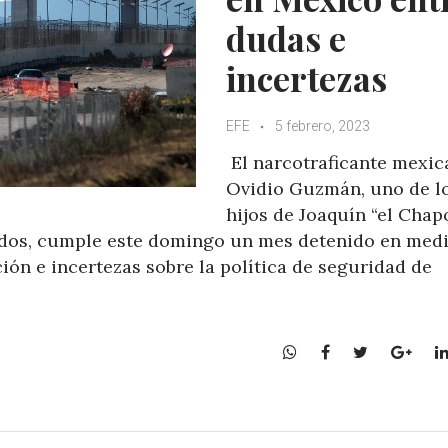
dudas e
incertezas
EFE
5 febrero, 2023
El narcotraficante mexi
Ovidio Guzmán, uno de l
hijos de Joaquín “el Chap
os, cumple este domingo un mes detenido en medi
ión e incertezas sobre la política de seguridad de
W
F
T
G
h
a
w
o
a
c
i
o
t
e
t
g
s
b
t
l