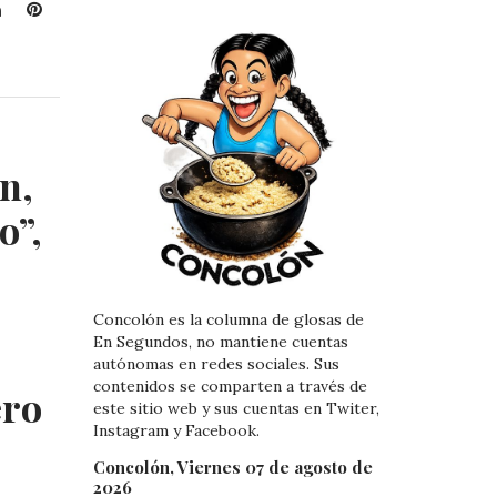
L
P
i
i
n
n
k
t
e
e
d
r
I
e
n,
n
s
t
o”,
Concolón es la columna de glosas de
En Segundos, no mantiene cuentas
autónomas en redes sociales. Sus
contenidos se comparten a través de
ero
este sitio web y sus cuentas en Twiter,
Instagram y Facebook.
Concolón, Viernes 07 de agosto de
2026