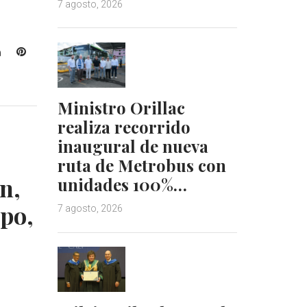
7 agosto, 2026
L
P
i
i
n
n
k
t
Ministro Orillac
e
e
realiza recorrido
d
r
inaugural de nueva
I
e
ruta de Metrobus con
n
s
t
n,
unidades 100%…
apo,
7 agosto, 2026