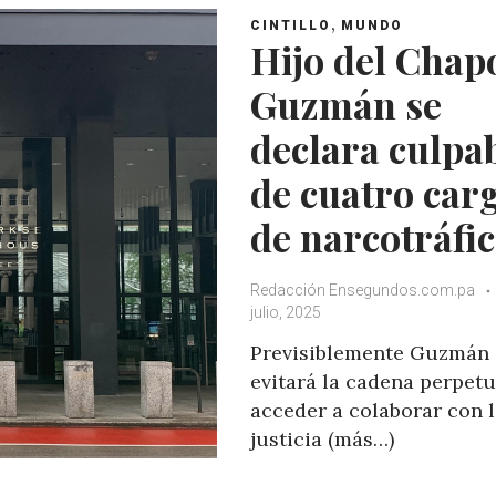
,
CINTILLO
MUNDO
Hijo del Chap
Guzmán se
declara culpa
de cuatro car
de narcotráfi
Redacción Ensegundos.com.pa
julio, 2025
Previsiblemente Guzmán
evitará la cadena perpetu
acceder a colaborar con 
justicia (más…)