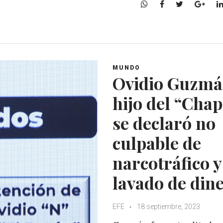
W
F
T
G
h
a
w
o
a
c
i
o
t
e
t
g
s
b
t
l
A
o
e
e
MUNDO
p
o
r
+
Ovidio Guzmá
p
k
hijo del “Chap
se declaró no
culpable de
narcotráfico y
lavado de din
EFE
18 septiembre, 2023