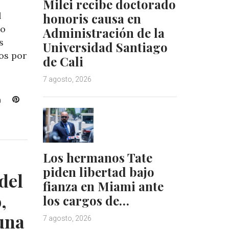
Milei recibe doctorado
l
honoris causa en
no
Administración de la
s
Universidad Santiago
os por
de Cali
7 agosto, 2026
L
P
i
i
n
n
k
t
e
e
Los hermanos Tate
d
r
piden libertad bajo
I
e
del
n
s
fianza en Miami ante
t
,
los cargos de…
una
7 agosto, 2026