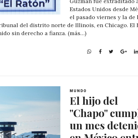
Guzmán fue extraditado 
Estados Unidos desde Mé
el pasado viernes y la de
bunal del distrito norte de Illinois, en Chicago. El 
nido sin derecho a fianza. (más…)
W
F
T
G
h
a
w
o
a
c
i
o
t
e
t
g
s
b
t
l
A
o
e
e
MUNDO
p
o
r
+
El hijo del
p
k
"Chapo" cump
un mes deten
en México ent