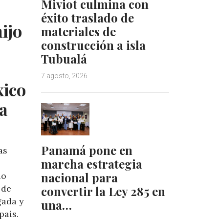
Miviot culmina con
d
r
éxito traslado de
I
e
ijo
materiales de
n
s
construcción a isla
t
Tubualá
7 agosto, 2026
xico
ra
Panamá pone en
as
marcha estrategia
nacional para
io
 de
convertir la Ley 285 en
gada y
una…
país.