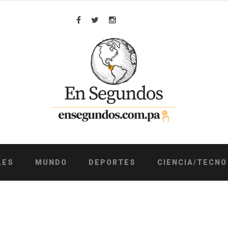
Facebook
Twitter
Instagram
LES
MUNDO
DEPORTES
CIENCIA/TECNO