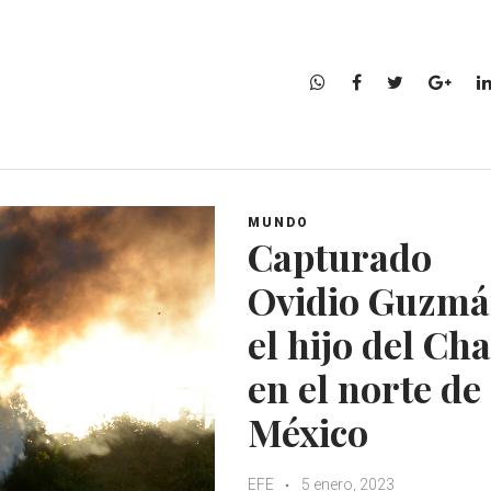
W
F
T
G
h
a
w
o
a
c
i
o
t
e
t
g
s
b
t
l
A
o
e
e
MUNDO
p
o
r
+
Capturado
p
k
Ovidio Guzmá
el hijo del Ch
en el norte de
México
EFE
5 enero, 2023