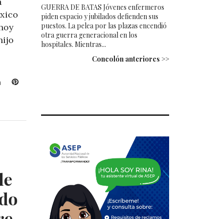
a
GUERRA DE BATAS Jóvenes enfermeros
xico
piden espacio y jubilados defienden sus
puestos. La pelea por las plazas encendió
 hoy
otra guerra generacional en los
hijo
hospitales. Mientras...
Concolón anteriores >>
L
P
i
i
n
n
k
t
e
e
d
r
I
e
n
s
t
le
ido
re