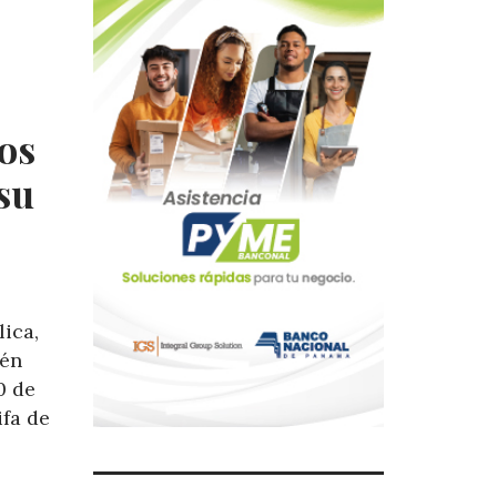
dos
su
lica,
ién
0 de
ifa de