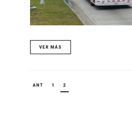
VER MÁS
Navegación
ANT
1
2
de
entradas