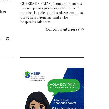
GUERRA DE BATAS Jóvenes enfermeros
piden espacio y jubilados defienden sus
los
puestos. La pelea por las plazas encendió
otra guerra generacional en los
e
hospitales. Mientras...
Concolón anteriores >>
L
P
i
i
n
n
k
t
e
e
d
r
I
e
n
s
t