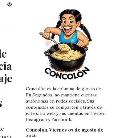
L
P
i
i
n
n
k
t
e
e
d
r
I
e
de
n
s
t
cia
aje
n
Concolón es la columna de glosas de
En Segundos, no mantiene cuentas
s
autónomas en redes sociales. Sus
contenidos se comparten a través de
este sitio web y sus cuentas en Twiter,
Instagram y Facebook.
de
Concolón, Viernes 07 de agosto de
2026
encia