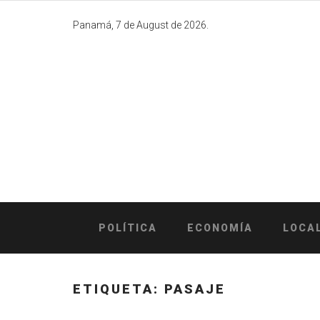
Skip
to
Panamá, 7 de August de 2026.
content
POLÍTICA
ECONOMÍA
LOCA
ETIQUETA:
PASAJE