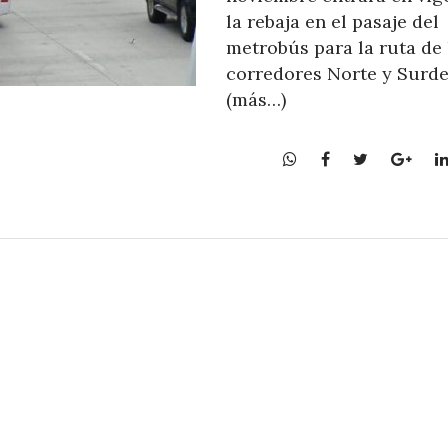
la rebaja en el pasaje del
metrobús para la ruta de 
corredores Norte y Surd
(más…)
W
F
T
G
h
a
w
o
a
c
i
o
t
e
t
g
s
b
t
l
A
o
e
e
p
o
r
+
p
k