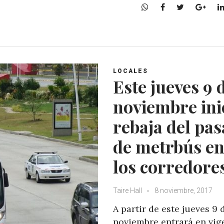
W
F
T
G
h
a
w
o
a
c
i
o
t
e
t
g
s
b
t
l
A
o
e
e
LOCALES
p
o
r
+
Este jueves 9 
p
k
noviembre ini
rebaja del pas
de metrbús e
los corredore
Taire Hall
8 noviembre, 2017
A partir de este jueves 9 
noviembre entrará en vig