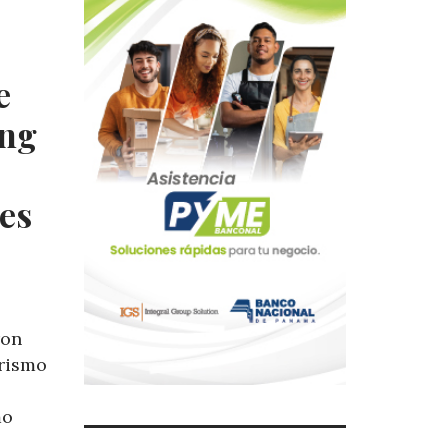
e
ong
es
ron
urismo
mo