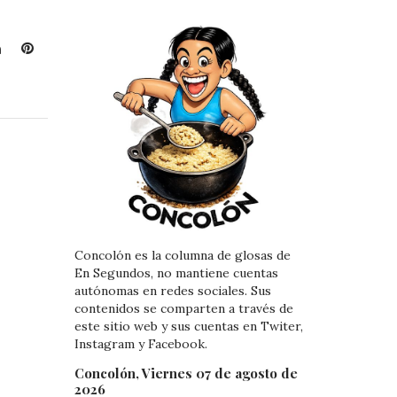
L
P
i
i
n
n
k
t
e
e
d
r
I
e
n
s
t
Concolón es la columna de glosas de
En Segundos, no mantiene cuentas
autónomas en redes sociales. Sus
contenidos se comparten a través de
este sitio web y sus cuentas en Twiter,
Instagram y Facebook.
Concolón, Viernes 07 de agosto de
2026