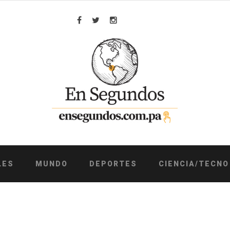
Facebook
Twitter
Instagram
LES
MUNDO
DEPORTES
CIENCIA/TECNO