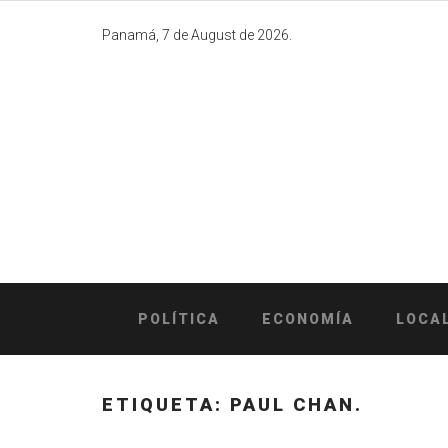
Skip
to
Panamá, 7 de August de 2026.
content
POLÍTICA
ECONOMÍA
LOCA
ETIQUETA:
PAUL CHAN.