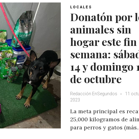
LOCALES
Donatón por l
animales sin
hogar este fin
semana: sába
14 y domingo 
de octubre
Redacción EnSegundos
11 oct
2023
La meta principal es rec
25,000 kilogramos de ali
para perros y gatos (más