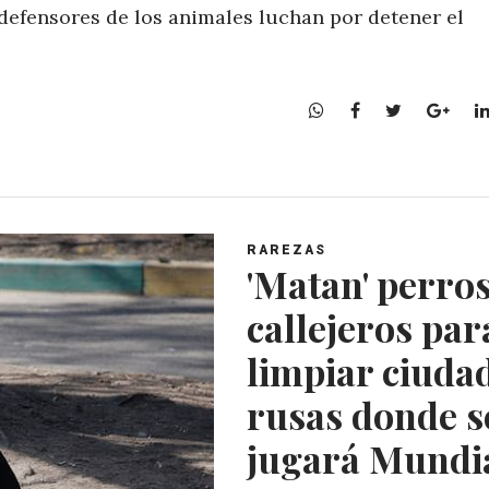
defensores de los animales luchan por detener el
W
F
T
G
h
a
w
o
a
c
i
o
t
e
t
g
s
b
t
l
A
o
e
e
RAREZAS
p
o
r
+
'Matan' perro
p
k
callejeros par
limpiar ciuda
rusas donde s
jugará Mundi