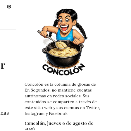
L
P
i
i
n
n
k
t
e
e
d
r
I
e
n
s
t
or
Concolón es la columna de glosas de
En Segundos, no mantiene cuentas
autónomas en redes sociales. Sus
contenidos se comparten a través de
este sitio web y sus cuentas en Twiter,
anas
Instagram y Facebook.
Concolón, jueves 6 de agosto de
2026