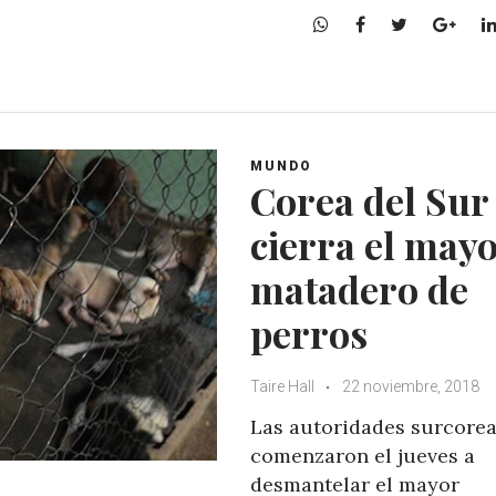
W
F
T
G
h
a
w
o
a
c
i
o
t
e
t
g
s
b
t
l
A
o
e
e
MUNDO
p
o
r
+
Corea del Sur
p
k
cierra el may
matadero de
perros
Taire Hall
22 noviembre, 2018
Las autoridades surcore
comenzaron el jueves a
desmantelar el mayor