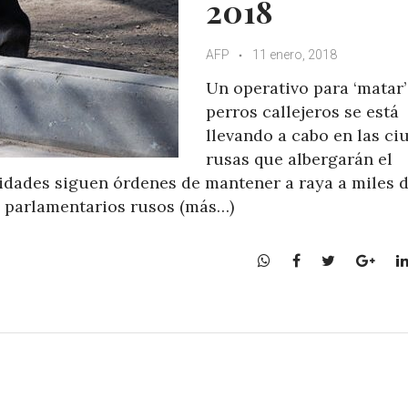
2018
AFP
11 enero, 2018
Un operativo para ‘matar’
perros callejeros se está
llevando a cabo en las ci
rusas que albergarán el
ridades siguen órdenes de mantener a raya a miles 
s parlamentarios rusos (más…)
W
F
T
G
h
a
w
o
a
c
i
o
t
e
t
g
s
b
t
l
A
o
e
e
p
o
r
+
p
k