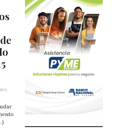
os
 de
do
15
ubre,
audar
mento
…)