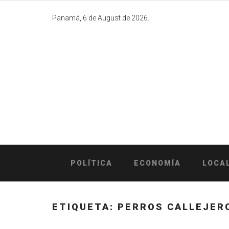
Skip
to
Panamá, 6 de August de 2026.
content
POLÍTICA
ECONOMÍA
LOCA
ETIQUETA:
PERROS CALLEJER