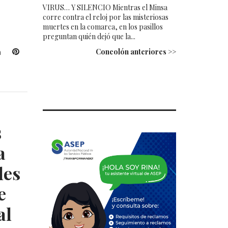
VIRUS… Y SILENCIO Mientras el Minsa
corre contra el reloj por las misteriosas
muertes en la comarca, en los pasillos
preguntan quién dejó que la...
L
P
Concolón anteriores >>
i
i
n
n
k
t
e
e
d
r
I
e
s
n
s
t
a
des
e
al