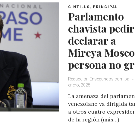
,
CINTILLO
PRINCIPAL
Parlamento
chavista pedi
declarar a
Mireya Mosco
persona no gr
Redacción Ensegundos.com.pa
enero, 2025
La amenaza del parlamen
venezolano va dirigida t
a otros cuatro expreside
de la región (más…)