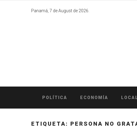
Skip
to
Panamá, 7 de August de 2026.
content
POLÍTICA
ECONOMÍA
LOCA
ETIQUETA:
PERSONA NO GRAT