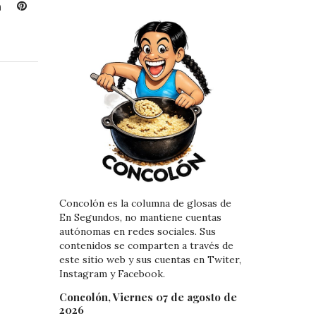
L
P
i
i
n
n
k
t
e
e
d
r
I
e
n
s
t
Concolón es la columna de glosas de
En Segundos, no mantiene cuentas
autónomas en redes sociales. Sus
contenidos se comparten a través de
este sitio web y sus cuentas en Twiter,
Instagram y Facebook.
Concolón, Viernes 07 de agosto de
2026