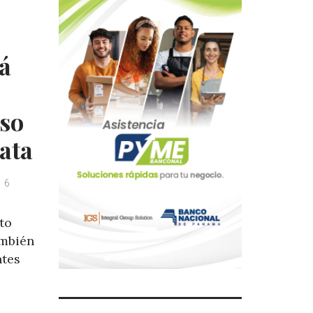
rá
so
ata
6
to
ambién
ntes