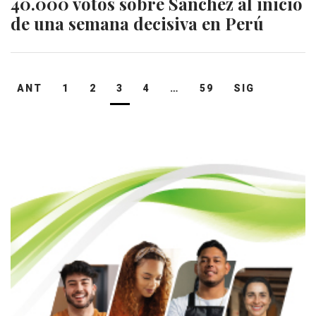
40.000 votos sobre Sánchez al inicio
de una semana decisiva en Perú
Navegación
ANT
1
2
3
4
…
59
SIG
de
entradas