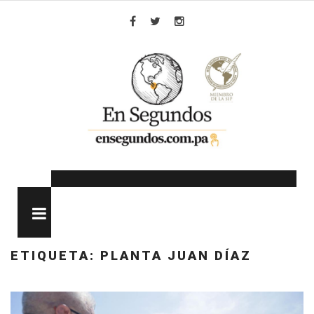
Skip
to
Facebook
Twitter
Instagram
content
MENU
ETIQUETA:
PLANTA JUAN DÍAZ