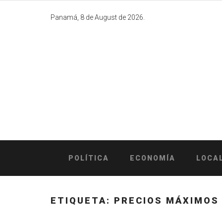
Skip
to
Panamá, 8 de August de 2026.
content
POLÍTICA
ECONOMÍA
LOCA
ETIQUETA:
PRECIOS MÁXIMOS