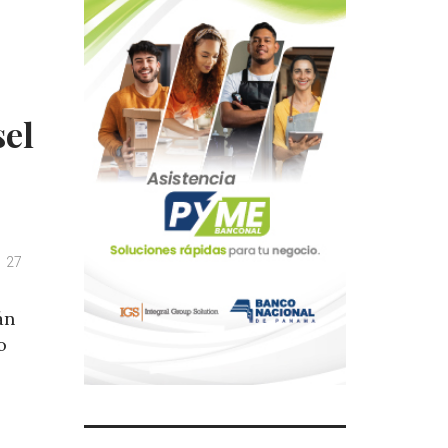
sel
27
án
o