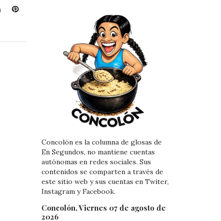
L
P
i
i
n
n
k
t
e
e
d
r
I
e
n
s
t
Concolón es la columna de glosas de
En Segundos, no mantiene cuentas
autónomas en redes sociales. Sus
contenidos se comparten a través de
este sitio web y sus cuentas en Twiter,
Instagram y Facebook.
Concolón, Viernes 07 de agosto de
2026