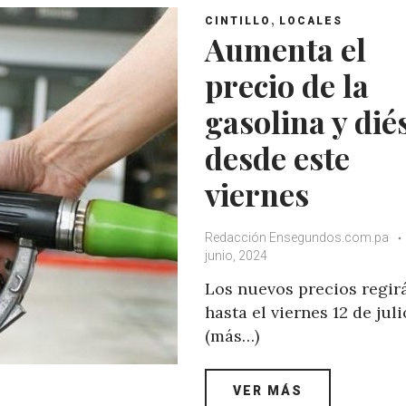
,
CINTILLO
LOCALES
Aumenta el
precio de la
gasolina y dié
desde este
viernes
Redacción Ensegundos.com.pa
junio, 2024
Los nuevos precios regir
hasta el viernes 12 de juli
(más…)
VER MÁS