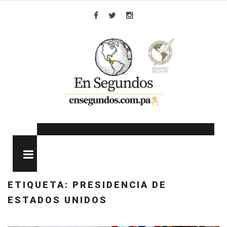
Skip
to
Facebook
Twitter
Instagram
content
MENU
ETIQUETA:
PRESIDENCIA DE
ESTADOS UNIDOS