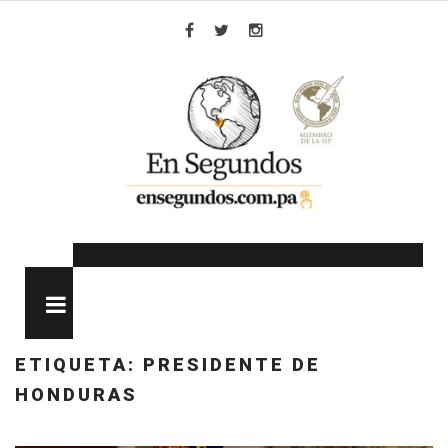
Skip
to
Facebook
Twitter
Instagram
content
MENU
ETIQUETA:
PRESIDENTE DE
HONDURAS