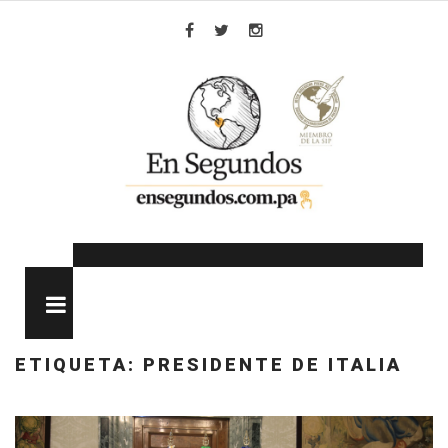
Skip
to
Facebook
Twitter
Instagram
content
MENU
ETIQUETA:
PRESIDENTE DE ITALIA