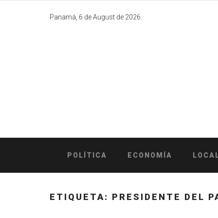
Skip
to
Panamá, 6 de August de 2026.
content
POLÍTICA
ECONOMÍA
LOCA
ETIQUETA:
PRESIDENTE DEL P