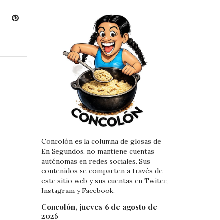
L
P
i
i
n
n
k
t
e
e
d
r
I
e
n
s
t
Concolón es la columna de glosas de
En Segundos, no mantiene cuentas
autónomas en redes sociales. Sus
contenidos se comparten a través de
este sitio web y sus cuentas en Twiter,
Instagram y Facebook.
Concolón, jueves 6 de agosto de
2026