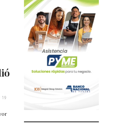
dió
19
yor