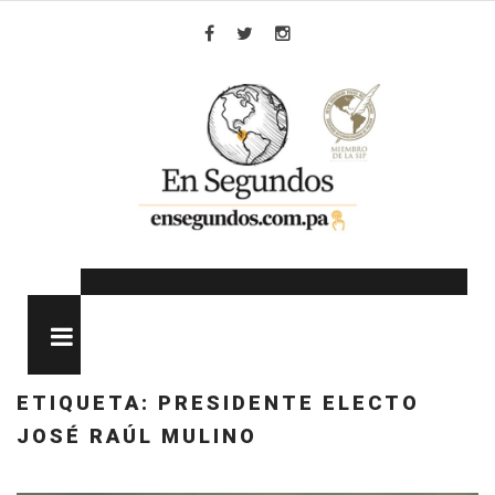
Skip
to
Facebook
Twitter
Instagram
content
MENU
ETIQUETA:
PRESIDENTE ELECTO
JOSÉ RAÚL MULINO