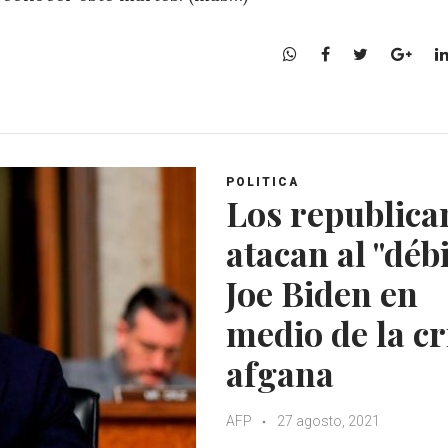
W
F
T
G
h
a
w
o
a
c
i
o
t
e
t
g
s
b
t
l
A
o
e
e
POLITICA
p
o
r
+
Los republica
p
k
atacan al "débi
Joe Biden en
medio de la cr
afgana
AFP
27 agosto, 2021