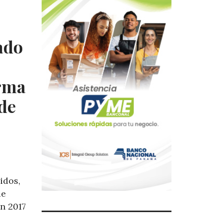
ado
arma
 de
idos,
de
n 2017