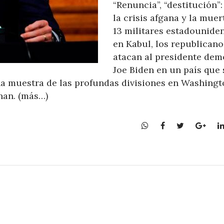
“Renuncia”, “destitución”:
la crisis afgana y la muer
13 militares estadounide
en Kabul, los republicano
atacan al presidente dem
Joe Biden en un país que 
una muestra de las profundas divisiones en Washingt
nan. (más…)
W
F
T
G
h
a
w
o
a
c
i
o
t
e
t
g
s
b
t
l
A
o
e
e
p
o
r
+
p
k