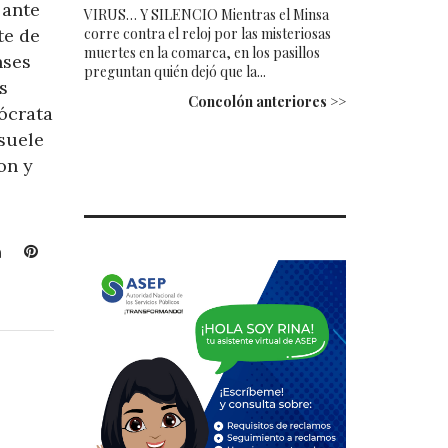
 ante
VIRUS… Y SILENCIO Mientras el Minsa
corre contra el reloj por las misteriosas
te de
muertes en la comarca, en los pasillos
nses
preguntan quién dejó que la...
s
Concolón anteriores >>
ócrata
suele
on y
L
P
i
i
n
n
k
t
e
e
d
r
I
e
n
s
t