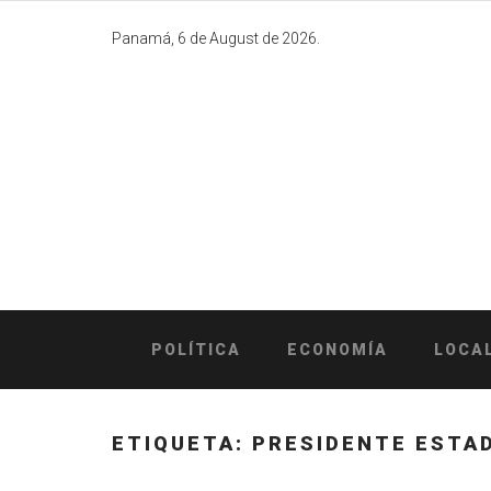
Skip
to
Panamá, 6 de August de 2026.
content
POLÍTICA
ECONOMÍA
LOCA
ETIQUETA:
PRESIDENTE ESTA