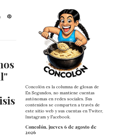
L
P
i
i
n
n
k
t
e
e
d
r
I
e
nos
n
s
t
l"
Concolón es la columna de glosas de
En Segundos, no mantiene cuentas
isis
autónomas en redes sociales. Sus
contenidos se comparten a través de
este sitio web y sus cuentas en Twiter,
Instagram y Facebook.
Concolón, jueves 6 de agosto de
2026