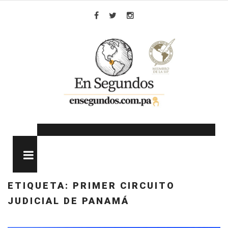
Skip
to
Facebook
Twitter
Instagram
content
MENU
ETIQUETA:
PRIMER CIRCUITO
JUDICIAL DE PANAMÁ