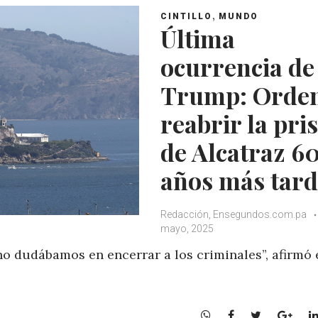
,
CINTILLO
MUNDO
Última
ocurrencia de
Trump: Orde
reabrir la pri
de Alcatraz 6
años más tard
Redacción, Ensegundos.com.pa
mayo, 2025
 dudábamos en encerrar a los criminales”, afirmó 
W
F
T
G