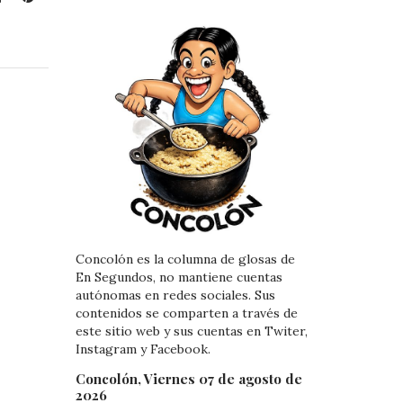
i
i
n
n
k
t
e
e
d
r
I
e
n
s
t
Concolón es la columna de glosas de
En Segundos, no mantiene cuentas
autónomas en redes sociales. Sus
contenidos se comparten a través de
este sitio web y sus cuentas en Twiter,
Instagram y Facebook.
Concolón, Viernes 07 de agosto de
2026