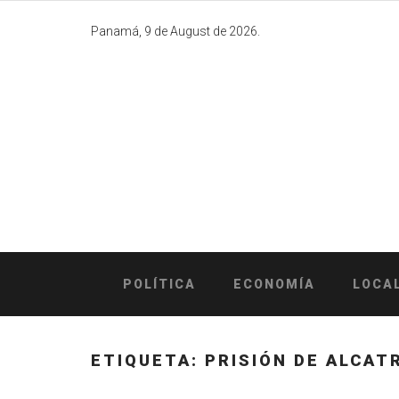
Skip
to
Panamá, 9 de August de 2026.
content
POLÍTICA
ECONOMÍA
LOCA
ETIQUETA:
PRISIÓN DE ALCAT