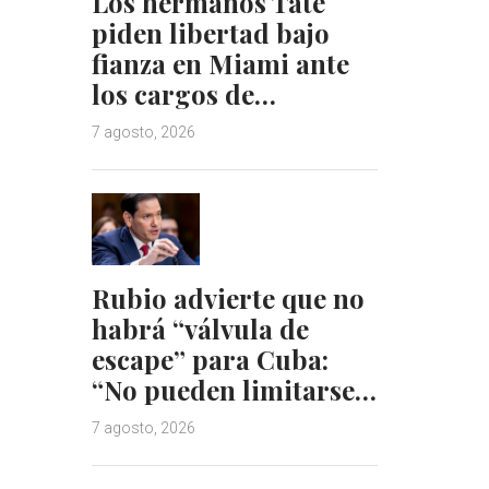
Los hermanos Tate
piden libertad bajo
fianza en Miami ante
los cargos de…
7 agosto, 2026
Rubio advierte que no
habrá “válvula de
escape” para Cuba:
“No pueden limitarse…
7 agosto, 2026