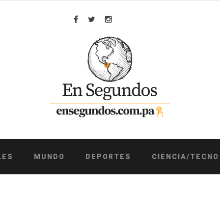
Facebook
Twitter
Instagram
LES
MUNDO
DEPORTES
CIENCIA/TECNO