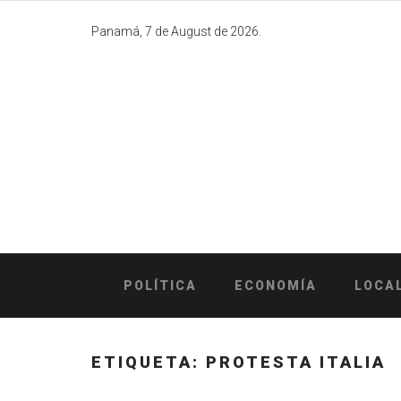
Skip
to
Panamá, 7 de August de 2026.
content
POLÍTICA
ECONOMÍA
LOCA
ETIQUETA:
PROTESTA ITALIA