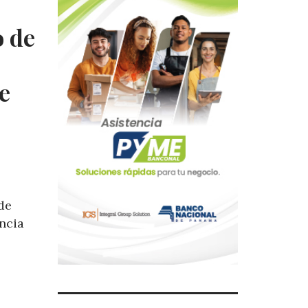
 de
se
de
encia