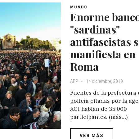
MUNDO
Enorme banco
"sardinas"
antifascistas 
manifiesta en
Roma
AFP
14 diciembre, 2019
Fuentes de la prefectura 
policía citadas por la ag
AGI hablan de 35.000
participantes. (más…)
VER MÁS