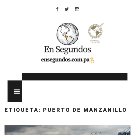
Skip
to
Facebook
Twitter
Instagram
content
MENU
ETIQUETA:
PUERTO DE MANZANILLO