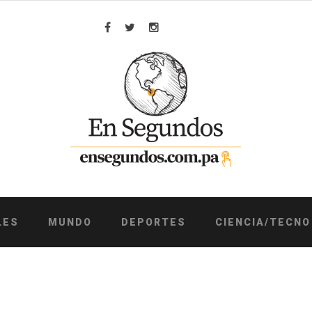
Facebook
Twitter
Instagram
LES
MUNDO
DEPORTES
CIENCIA/TECNO