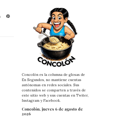
L
P
i
i
n
n
k
t
e
e
d
r
I
e
n
s
t
Concolón es la columna de glosas de
En Segundos, no mantiene cuentas
autónomas en redes sociales. Sus
contenidos se comparten a través de
este sitio web y sus cuentas en Twiter,
Instagram y Facebook.
Concolón, jueves 6 de agosto de
2026