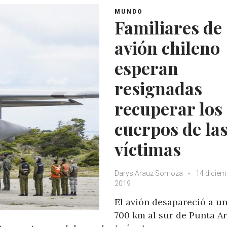
MUNDO
Familiares de
avión chileno
esperan
resignadas
recuperar los
cuerpos de la
víctimas
Darys Arauz Somoza
14 diciem
2019
El avión desapareció a u
700 km al sur de Punta Ar