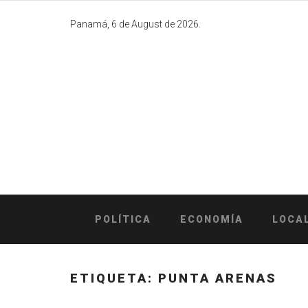
Skip
to
Panamá, 6 de August de 2026.
content
POLÍTICA
ECONOMÍA
LOCA
ETIQUETA:
PUNTA ARENAS