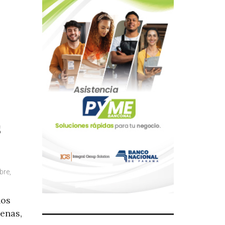
s
bre,
nos
enas,