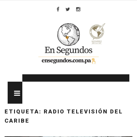
Skip
to
Facebook
Twitter
Instagram
content
MENU
ETIQUETA:
RADIO TELEVISIÓN DEL
CARIBE