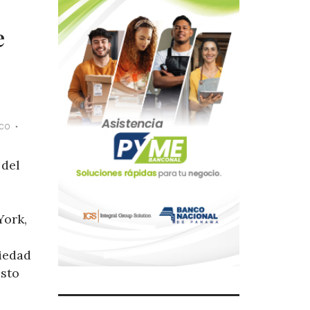
e
ico
 del
York,
ciedad
esto