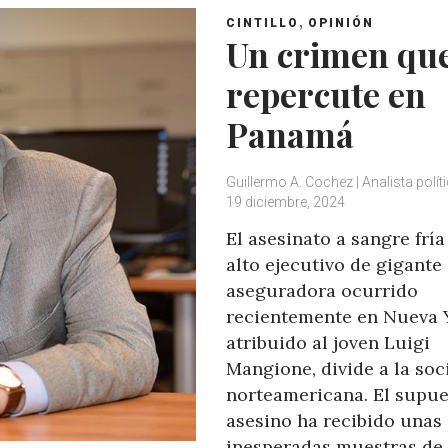
,
CINTILLO
OPINIÓN
Un crimen qu
repercute en
Panamá
Guillermo A. Cochez | Analista polít
19 diciembre, 2024
El asesinato a sangre fría
alto ejecutivo de gigante
aseguradora ocurrido
recientemente en Nueva 
atribuido al joven Luigi
Mangione, divide a la so
norteamericana. El supu
asesino ha recibido unas
inesperadas muestras de