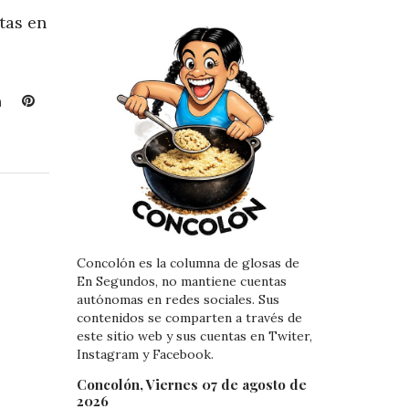
tas en
L
P
i
i
n
n
k
t
e
e
d
r
I
e
n
s
Concolón es la columna de glosas de
t
En Segundos, no mantiene cuentas
autónomas en redes sociales. Sus
contenidos se comparten a través de
este sitio web y sus cuentas en Twiter,
Instagram y Facebook.
Concolón, Viernes 07 de agosto de
2026