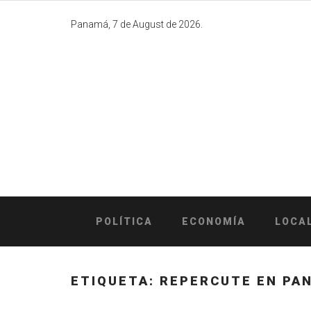
Skip
to
Panamá, 7 de August de 2026.
content
POLÍTICA
ECONOMÍA
LOCA
ETIQUETA:
REPERCUTE EN PA