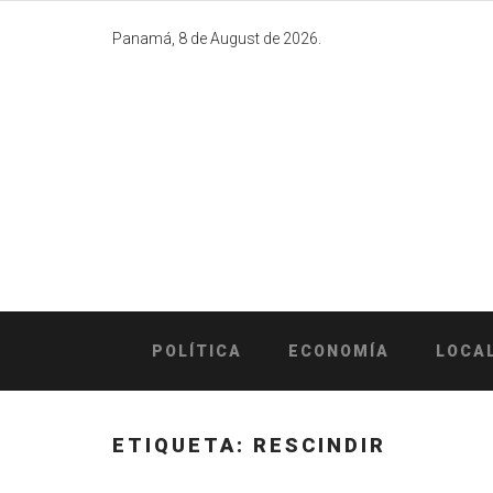
Skip
to
Panamá, 8 de August de 2026.
content
POLÍTICA
ECONOMÍA
LOCA
ETIQUETA:
RESCINDIR