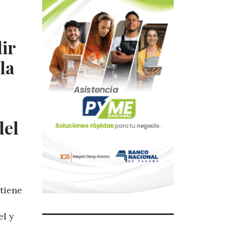
ir
la
del
tiene
el y