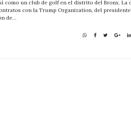
así como un club de golf en el distrito del Bronx. La
ontratos con la Trump Organization, del presidente
ión de…
W
F
T
G
h
a
w
o
a
c
i
o
t
e
t
g
s
b
t
l
A
o
e
e
p
o
r
+
p
k