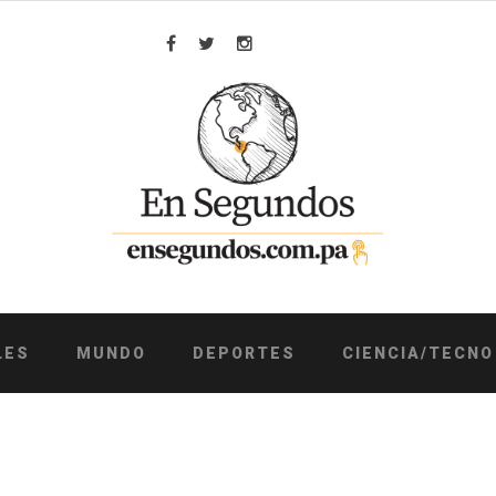
Facebook
Twitter
Instagram
LES
MUNDO
DEPORTES
CIENCIA/TECNO