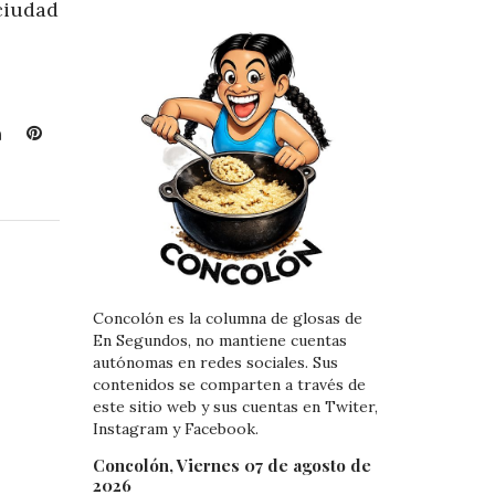
 ciudad
L
P
i
i
n
n
k
t
e
e
d
r
I
e
n
s
Concolón es la columna de glosas de
t
En Segundos, no mantiene cuentas
autónomas en redes sociales. Sus
contenidos se comparten a través de
este sitio web y sus cuentas en Twiter,
Instagram y Facebook.
Concolón, Viernes 07 de agosto de
2026