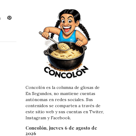
L
P
i
i
n
n
k
t
e
e
d
r
I
e
n
s
t
Concolón es la columna de glosas de
En Segundos, no mantiene cuentas
autónomas en redes sociales. Sus
contenidos se comparten a través de
este sitio web y sus cuentas en Twiter,
Instagram y Facebook.
Concolón, jueves 6 de agosto de
2026