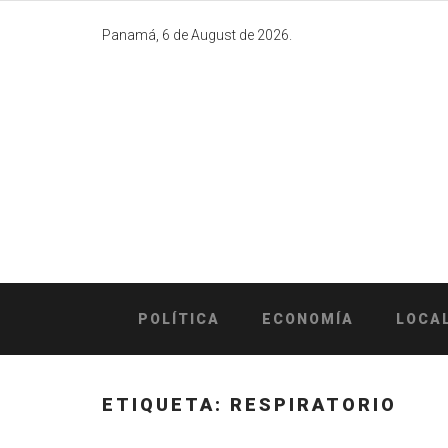
Skip
to
Panamá, 6 de August de 2026.
content
POLÍTICA
ECONOMÍA
LOCA
ETIQUETA:
RESPIRATORIO