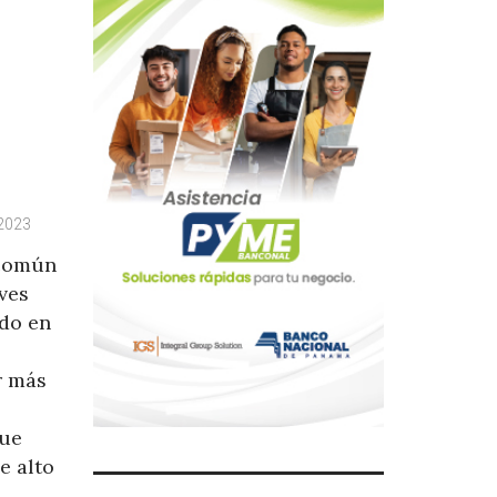
 2023
 común
ves
ado en
r más
que
e alto