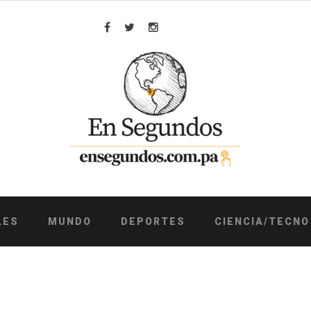
Facebook
Twitter
Instagram
LES
MUNDO
DEPORTES
CIENCIA/TECNO