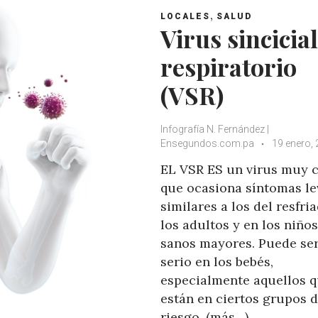
,
LOCALES
SALUD
Virus sincicial
respiratorio
(VSR)
Infografía N. Fernández |
Ensegundos.com.pa
19 enero,
EL VSR ES un virus muy
que ocasiona síntomas le
similares a los del resfri
los adultos y en los niños
sanos mayores. Puede se
serio en los bebés,
especialmente aquellos 
están en ciertos grupos d
riesgo. (más…)