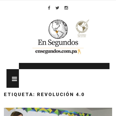
Skip
to
Facebook
Twitter
Instagram
content
MENU
ETIQUETA:
REVOLUCIÓN 4.0