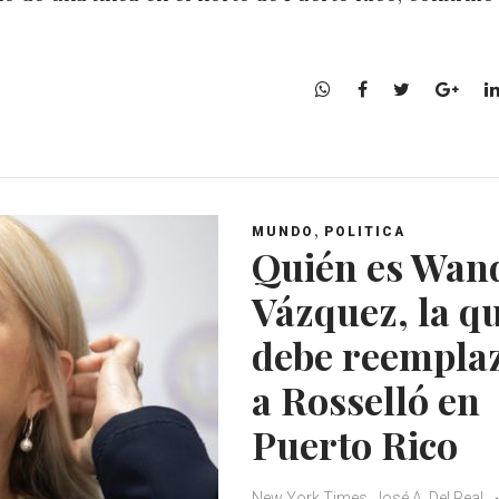
W
F
T
G
h
a
w
o
a
c
i
o
t
e
t
g
s
b
t
l
A
o
e
e
,
MUNDO
POLITICA
p
o
r
+
Quién es Wan
p
k
Vázquez, la q
debe reempla
a Rosselló en
Puerto Rico
New York Times, José A. Del Real