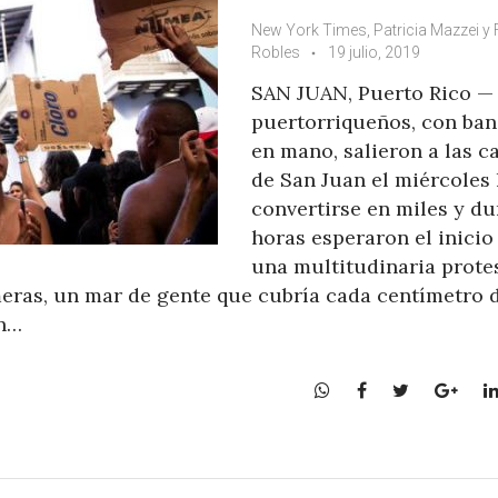
New York Times, Patricia Mazzei y
Robles
19 julio, 2019
SAN JUAN, Puerto Rico —
puertorriqueños, con ba
en mano, salieron a las ca
de San Juan el miércoles
convertirse en miles y du
horas esperaron el inicio
una multitudinaria protes
eras, un mar de gente que cubría cada centímetro 
ón…
W
F
T
G
h
a
w
o
a
c
i
o
t
e
t
g
s
b
t
l