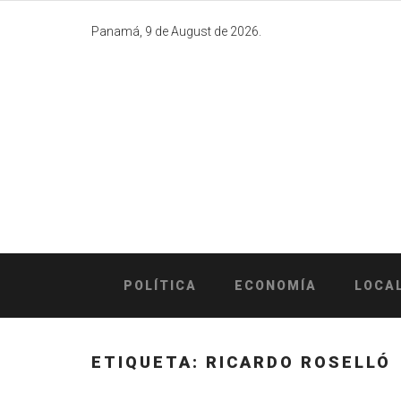
Skip
to
Panamá, 9 de August de 2026.
content
POLÍTICA
ECONOMÍA
LOCA
ETIQUETA:
RICARDO ROSELLÓ