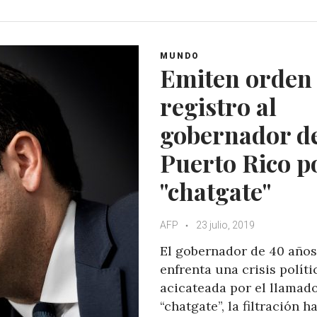
a
c
i
o
t
e
t
g
s
b
t
l
A
o
e
e
MUNDO
Emiten orden
p
o
r
+
p
k
registro al
gobernador d
Puerto Rico p
"chatgate"
AFP
23 julio, 2019
El gobernador de 40 años
enfrenta una crisis políti
acicateada por el llamad
“chatgate”, la filtración h