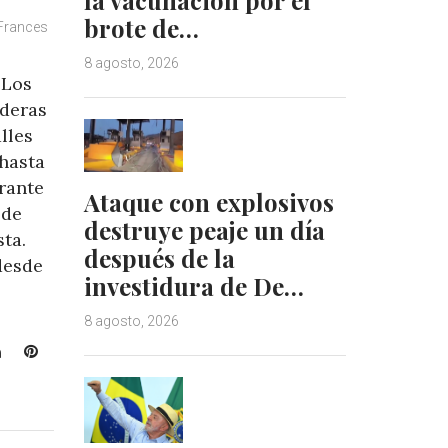
brote de…
 Frances
8 agosto, 2026
 Los
nderas
lles
 hasta
rante
Ataque con explosivos
 de
destruye peaje un día
ta.
después de la
desde
investidura de De…
8 agosto, 2026
L
P
i
i
n
n
k
t
e
e