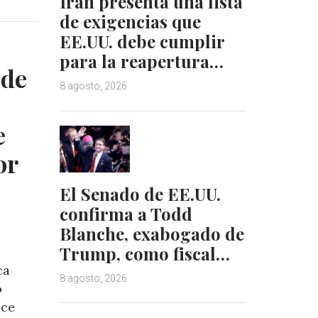
Irán presenta una lista
n
n
de exigencias que
k
t
EE.UU. debe cumplir
e
e
d
r
para la reapertura…
 de
I
e
8 agosto, 2026
n
s
t
e
or
El Senado de EE.UU.
confirma a Todd
Blanche, exabogado de
Trump, como fiscal…
ca
8 agosto, 2026
o
ace