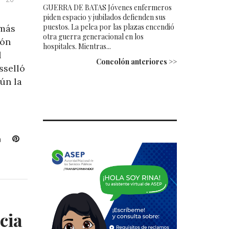
GUERRA DE BATAS Jóvenes enfermeros
piden espacio y jubilados defienden sus
puestos. La pelea por las plazas encendió
más
otra guerra generacional en los
ión
hospitales. Mientras...
l
Concolón anteriores >>
sselló
ún la
L
P
i
i
n
n
k
t
e
e
d
r
I
e
cia
n
s