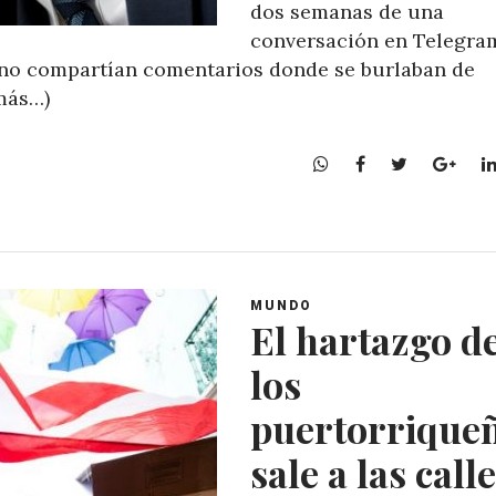
dos semanas de una
conversación en Telegra
orno compartían comentarios donde se burlaban de
más…)
W
F
T
G
h
a
w
o
a
c
i
o
t
e
t
g
s
b
t
l
A
o
e
e
MUNDO
p
o
r
+
El hartazgo d
p
k
los
puertorrique
sale a las call