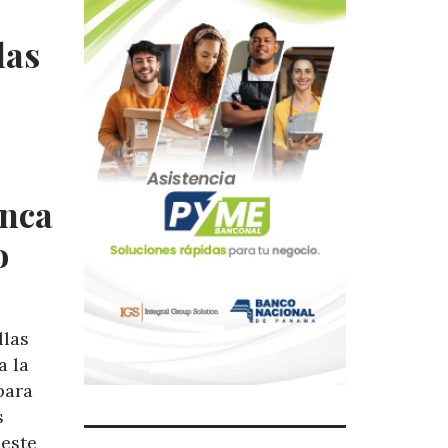
las
inca
o
llas
a la
para
s
 este