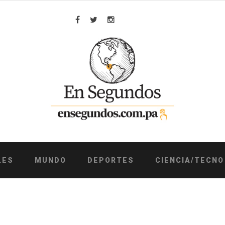
Facebook
Twitter
Instagram
LES
MUNDO
DEPORTES
CIENCIA/TECNO