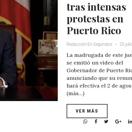
tras intensas
protestas en
Puerto Rico
Redacción En Segundos
25 juli
La madrugada de este ju
se emitió un video del
Gobernador de Puerto Ri
anunciando que su renun
hará efectiva el 2 de agos
(más…)
VER MÁS
W
F
T
G
h
a
w
o