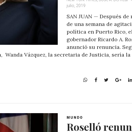
julio, 2019
SAN JUAN — Después de 
de una semana de agitac
política en Puerto Rico, e
gobernador Ricardo A. Ro
anunció su renuncia. Seg
a, Wanda Vázquez, la secretaria de Justicia, sería la
W
F
T
G
h
a
w
o
a
c
i
o
t
e
t
g
s
b
t
l
A
o
e
e
MUNDO
p
o
r
+
Roselló renun
p
k