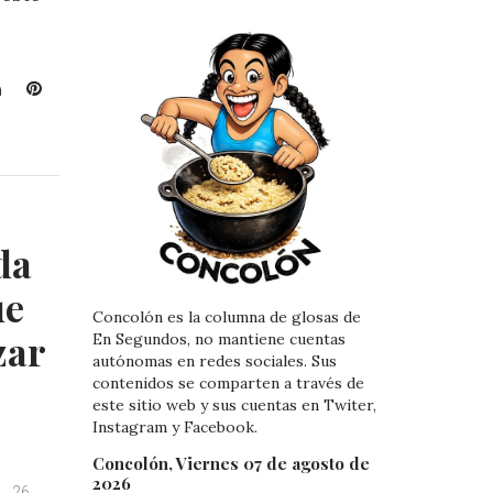
L
P
i
i
n
n
k
t
e
e
d
r
I
e
da
n
s
t
ue
Concolón es la columna de glosas de
zar
En Segundos, no mantiene cuentas
autónomas en redes sociales. Sus
contenidos se comparten a través de
este sitio web y sus cuentas en Twiter,
Instagram y Facebook.
Concolón, Viernes 07 de agosto de
2026
26