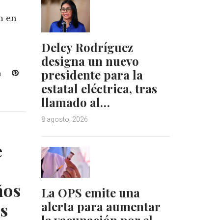
m en
Delcy Rodríguez
designa un nuevo
presidente para la
L
P
i
i
estatal eléctrica, tras
n
n
llamado al…
k
t
e
e
8 agosto, 2026
d
r
I
e
e
n
s
t
ños
La OPS emite una
es
alerta para aumentar
la vacunación por el