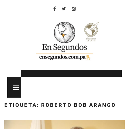
Skip
to
Facebook
Twitter
Instagram
content
MENU
ETIQUETA:
ROBERTO BOB ARANGO