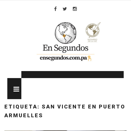
Skip
to
Facebook
Twitter
Instagram
content
MENU
ETIQUETA:
SAN VICENTE EN PUERTO
ARMUELLES