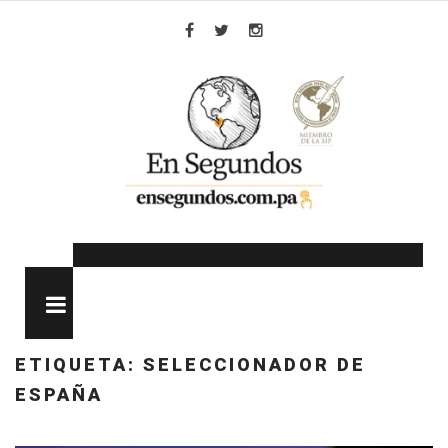
Skip
to
Facebook
Twitter
Instagram
content
MENU
ETIQUETA:
SELECCIONADOR DE
ESPAÑA