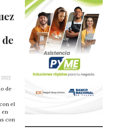
uez
 de
, 2022
lo de
con el
o en
as con