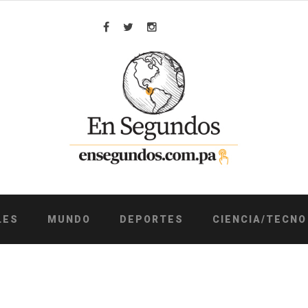
Facebook
Twitter
Instagram
LES
MUNDO
DEPORTES
CIENCIA/TECNO