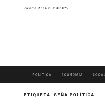
Skip
to
Panamá, 8 de August de 2026.
content
POLÍTICA
ECONOMÍA
LOCA
ETIQUETA:
SEÑA POLÍTICA