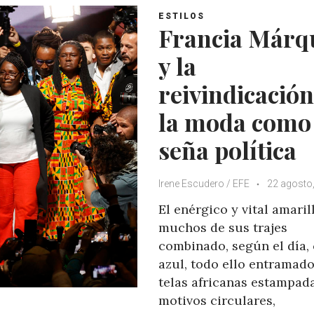
ESTILOS
Francia Márq
y la
reivindicación
la moda como
seña política
Irene Escudero / EFE
22 agosto
El enérgico y vital amaril
muchos de sus trajes
combinado, según el día, 
azul, todo ello entramad
telas africanas estampad
motivos circulares,