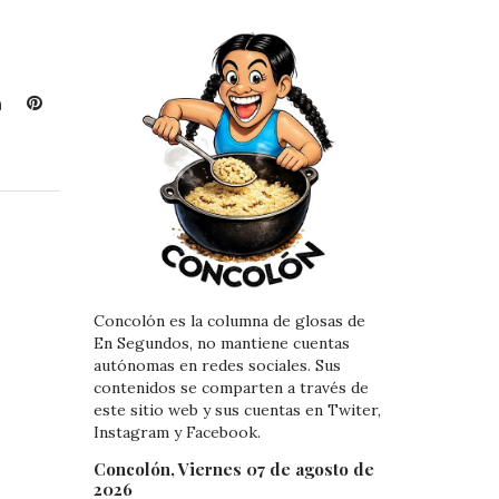
L
P
i
i
n
n
k
t
e
e
d
r
I
e
n
s
t
Concolón es la columna de glosas de
En Segundos, no mantiene cuentas
autónomas en redes sociales. Sus
contenidos se comparten a través de
este sitio web y sus cuentas en Twiter,
Instagram y Facebook.
Concolón, Viernes 07 de agosto de
2026