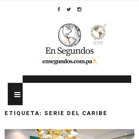
Skip
to
Facebook
Twitter
Instagram
content
MENU
ETIQUETA:
SERIE DEL CARIBE