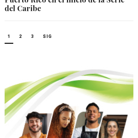
del Caribe
Navegación
1
2
3
SIG
de
entradas