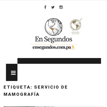
Skip
to
Facebook
Twitter
Instagram
content
MENU
ETIQUETA:
SERVICIO DE
MAMOGRAFÍA