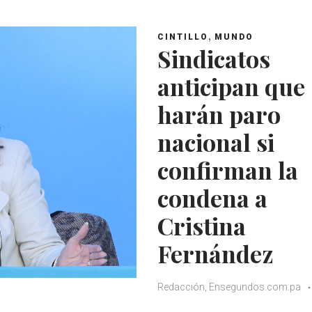
,
CINTILLO
MUNDO
Sindicatos
anticipan que
harán paro
nacional si
confirman la
condena a
Cristina
Fernández
Redacción, Ensegundos.com.pa