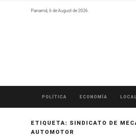
Skip
to
Panamá, 6 de August de 2026.
content
POLÍTICA
ECONOMÍA
LOCA
ETIQUETA:
SINDICATO DE MEC
AUTOMOTOR