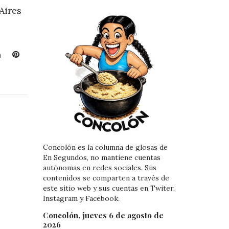
Aires
L
P
i
i
n
n
k
t
e
e
d
r
I
e
n
s
Concolón es la columna de glosas de
t
En Segundos, no mantiene cuentas
autónomas en redes sociales. Sus
contenidos se comparten a través de
este sitio web y sus cuentas en Twiter,
Instagram y Facebook.
Concolón, jueves 6 de agosto de
2026