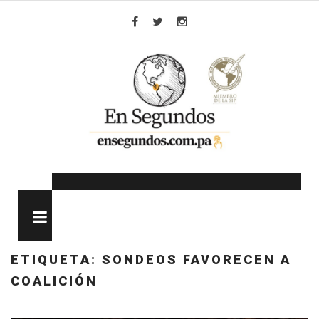
Skip
to
Facebook
Twitter
Instagram
content
MENU
ETIQUETA:
SONDEOS FAVORECEN A
COALICIÓN