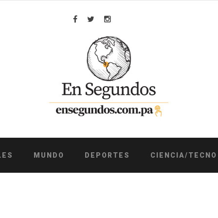
Facebook
Twitter
Instagram
LES
MUNDO
DEPORTES
CIENCIA/TECNO