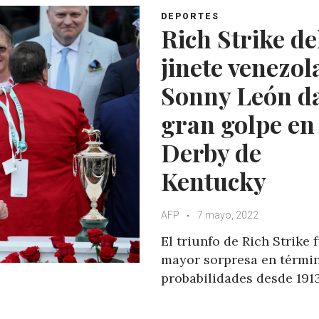
DEPORTES
Rich Strike de
jinete venezo
Sonny León da
gran golpe en 
Derby de
Kentucky
AFP
7 mayo, 2022
El triunfo de Rich Strike f
mayor sorpresa en térmi
probabilidades desde 1913