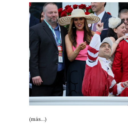
(más…)