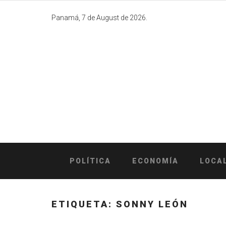
Skip
to
Panamá, 7 de August de 2026.
content
POLÍTICA
ECONOMÍA
LOCA
ETIQUETA:
SONNY LEÓN