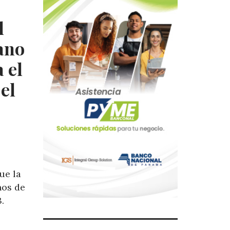
l
lano
 el
el
ue la
nos de
.