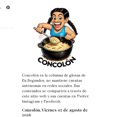
L
P
i
i
n
n
k
t
e
e
d
r
I
e
n
s
t
Concolón es la columna de glosas de
En Segundos, no mantiene cuentas
autónomas en redes sociales. Sus
contenidos se comparten a través de
este sitio web y sus cuentas en Twiter,
Instagram y Facebook.
Concolón, Viernes 07 de agosto de
2026