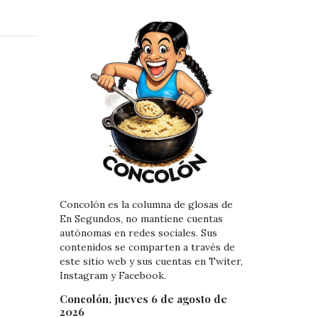
i
i
n
n
k
t
e
e
d
r
I
e
n
s
t
Concolón es la columna de glosas de
En Segundos, no mantiene cuentas
autónomas en redes sociales. Sus
contenidos se comparten a través de
este sitio web y sus cuentas en Twiter,
Instagram y Facebook.
Concolón, jueves 6 de agosto de
2026