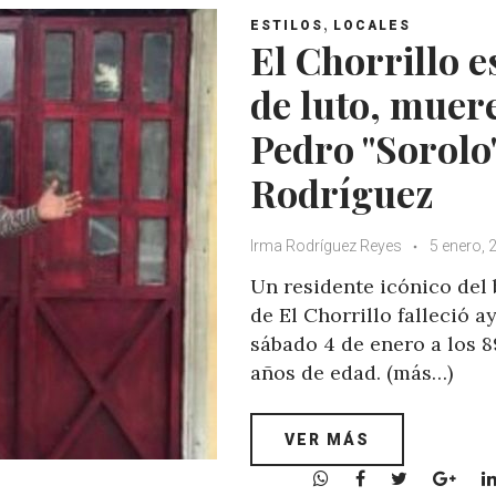
,
ESTILOS
LOCALES
El Chorrillo e
de luto, muer
Pedro "Sorolo
Rodríguez
Irma Rodríguez Reyes
5 enero, 
Un residente icónico del 
de El Chorrillo falleció a
sábado 4 de enero a los 8
años de edad. (más…)
VER MÁS
W
F
T
G