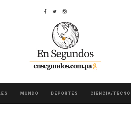
Facebook
Twitter
Instagram
LES
MUNDO
DEPORTES
CIENCIA/TECNO