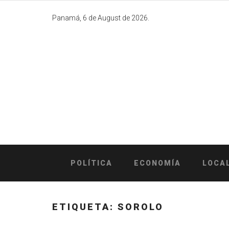
Skip
to
Panamá, 6 de August de 2026.
content
POLÍTICA
ECONOMÍA
LOCA
ETIQUETA:
SOROLO